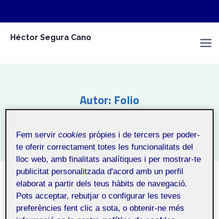
Vés
Héctor Segura Cano
al
Espai Personal
contingut
Autor: Folio
Inici
/
Folio
Fem servir
cookies
pròpies i de tercers per poder-
te oferir correctament totes les funcionalitats del
lloc web, amb finalitats analítiques i per mostrar-te
publicitat personalitzada d'acord amb un perfil
elaborat a partir dels teus hàbits de navegació.
Pots acceptar, rebutjar o configurar les teves
preferències fent clic a sota, o obtenir-ne més