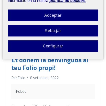
informació en la nostra
política de cookies.
Acceptar
Rebutjar
Configurar
CONTINGUT AUTO GENERAT
Et donem la benvinguda al
teu Folio propi!
Per
Folio
8 setembre, 2022
Públic