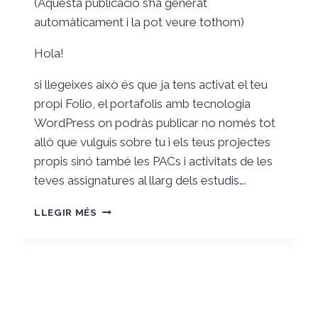
(Aquesta publicació s’ha generat
automàticament i la pot veure tothom)
Hola!
si llegeixes això és que ja tens activat el teu
propi Folio, el portafolis amb tecnologia
WordPress on podràs publicar no només tot
allò que vulguis sobre tu i els teus projectes
propis sinó també les PACs i activitats de les
teves assignatures al llarg dels estudis….
ET
LLEGIR MÉS
DONEM
LA
BENVINGUDA
AL
TEU
FOLIO
PROPI!