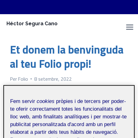
Vés
Héctor Segura Cano
al
Espai Personal
contingut
CONTINGUT AUTO GENERAT
Et donem la benvinguda
al teu Folio propi!
Per
Folio
8 setembre, 2022
Fem servir
cookies
pròpies i de tercers per poder-
Públic
te oferir correctament totes les funcionalitats del
lloc web, amb finalitats analítiques i per mostrar-te
(
Aquesta publicació s’ha generat
publicitat personalitzada d'acord amb un perfil
automàticament i la pot veure tothom)
elaborat a partir dels teus hàbits de navegació.