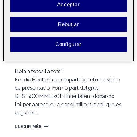
SEGURA
Acceptar
Per
Héctor Segura Cano
22 novembre, 2022
Rebutjar
Iniciació a les
Públic
Configurar
competències TIC
aula 4
Hola a totes i a tots!
Em dic Héctor i us comparteixo el meu vídeo
de presentació. Formo part del grup
GEST4COMMERCE i intentarem donar-ho
tot per aprendre i crear el millor treball que es
pugui fer….
PRESENTACIÓ
LLEGIR MÉS
HÉCTOR