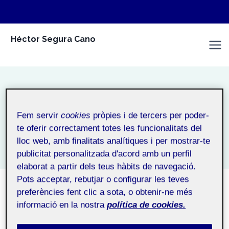
Vés
Héctor Segura Cano
al
Espai Personal
contingut
No categoritzat
Fem servir
cookies
pròpies i de tercers per poder-
Inici
/
No categoritzat
te oferir correctament totes les funcionalitats del
lloc web, amb finalitats analítiques i per mostrar-te
publicitat personalitzada d'acord amb un perfil
elaborat a partir dels teus hàbits de navegació.
Pots acceptar, rebutjar o configurar les teves
preferències fent clic a sota, o obtenir-ne més
NO CATEGORITZAT
informació en la nostra
política de cookies.
PRESENTACIÓ HÉCTOR