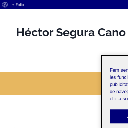
Quant
+ Folio
Vés
al
al
WordPress
contingut
Héctor Segura Cano
Espai Personal
Fem ser
les funci
publicit
de naveg
clic a s