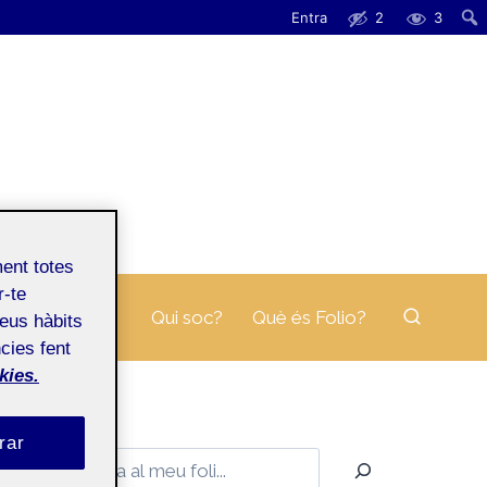
Entra
2
3
ment totes
r-te
Qui soc?
Què és Folio?
teus hàbits
cies fent
kies.
rar
Cerca