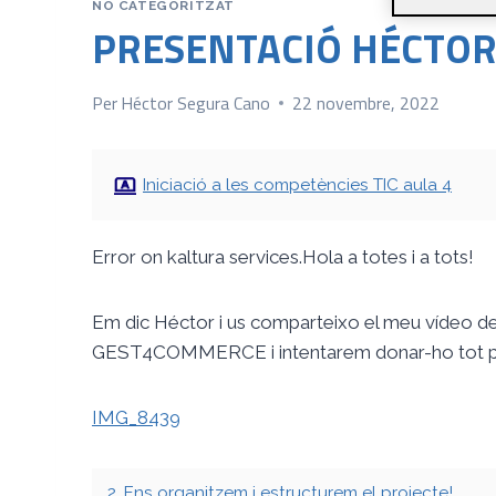
NO CATEGORITZAT
PRESENTACIÓ HÉCTOR
Per
Héctor Segura Cano
22 novembre, 2022
Iniciació a les competències TIC aula 4
Error on kaltura services.Hola a totes i a tots!
Em dic Héctor i us comparteixo el meu vídeo de
GEST4COMMERCE i intentarem donar-ho tot per ap
IMG_8439
2. Ens organitzem i estructurem el projecte!