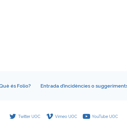
Què és Folio?
Entrada d’incidències o suggeriment
Twitter UOC
Vimeo UOC
YouTube UOC