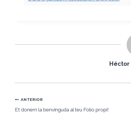
Héctor
Navegació
ANTERIOR
d'entrades
Et donem la benvinguda al teu Folio propi!